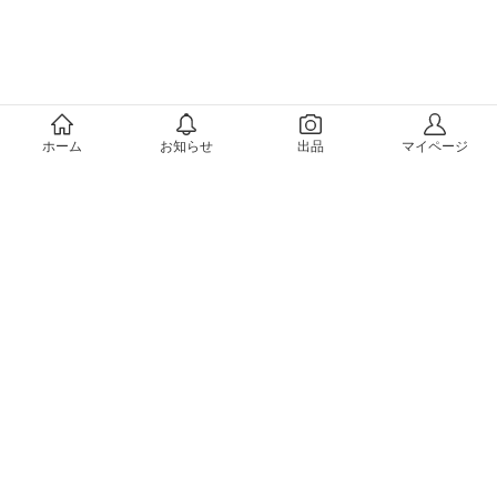
メルカリについて
ホーム
お知らせ
出品
マイページ
会社概要（運営会社）
採用情報
プレスリリース
公式ブログ
プレスキット
メルカリUS
メルカリShops
m department（エムデパ）
ヘルプ
ヘルプセンター（ガイド・お問い合わせ）
メルカリShopsでショップを開設する
メルカリShops ショップ管理画面にログイン
メルカリShops出店者向けガイド
お問い合わせ一覧