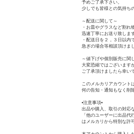
予めご了承下さい。

少しでも皆様との気持ちの
～配送に関して～

・お皿やグラスなど割れ物
迅速丁寧にお送り致します
・配送日を２，３日以内で
急ぎの場合等相談頂けまし
～値下げや個別販売に関し
大変恐縮ではございます
ご了承頂けましたら幸いで
このメルカリアカウントは
何の告知・通知もなく削除
▪️注意事項▪️

出品や購入、取引の対応
「他のユーザーに出品代
はメルカリから特別な許可
本アカウントから購入し