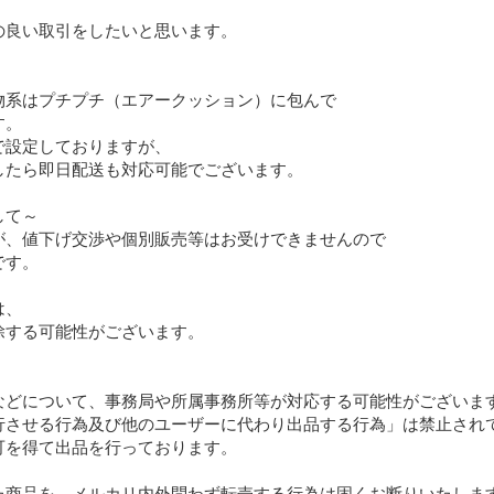
良い取引をしたいと思います。

系はプチプチ（エアークッション）に包んで

。

設定しておりますが、

たら即日配送も対応可能でございます。

て～

が、値下げ交渉や個別販売等はお受けできませんので

す。

、

する可能性がございます。

などについて、事務局や所属事務所等が対応する可能性がございま
行させる行為及び他のユーザーに代わり出品する行為」は禁止され
を得て出品を行っております。

た商品を、メルカリ内外問わず転売する行為は固くお断りいたします