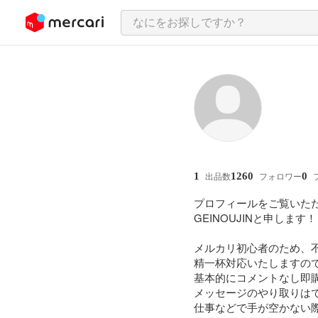
ンツにスキップ
1
1260
0
出品数
フォロワー
プロフィールをご覧いただ
GEINOUJINと申します！

メルカリ初心者のため、不
精一杯対応いたしますので
基本的にコメントなし即購
メッセージのやり取りはで
仕事などで手が空かない際