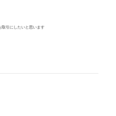
お取引にしたいと思います