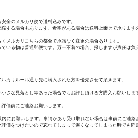
安全のメルカリ便で送料込みです。

圧縮する場合もあります。希望がある場合は送料上乗せで承ります
らくメルカリこちらの都合で承諾なく変更の場合あります。

っている物は普通郵便です。万一不着の場合、探しますが責任は負
メルカリルール通り先に購入された方を優先させて頂きます。

が小さな見落とし等あった場合でもお許し頂ける方購入お願いします
評価前にご連絡お願いします。

以内にお願いします。事情があり受け取れない場合は事前にご連絡お願い
い評価をつけたいので忘れてしまって遅くなってしまった時でも問