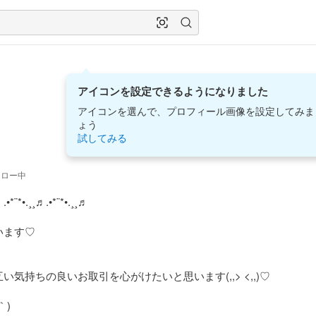
アイコンを設定できるようになりました
アイコンを選んで、プロフィール画像を設定してみま
ょう
試してみる
ォロー中
♬.•*¨*•.¸¸♬.•*¨*•.¸¸♬

ます♡

気持ちの良いお取引を心がけたいと思います(,,> <,,)♡

)
