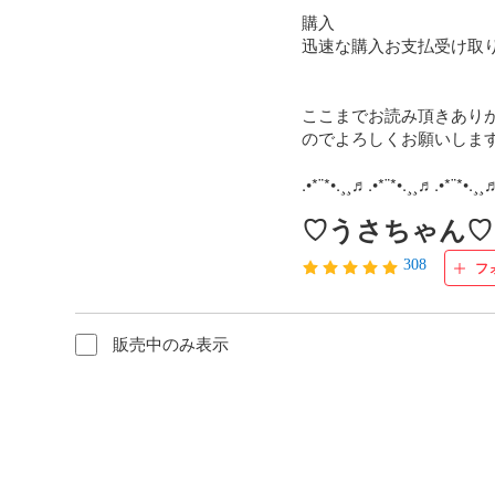
購入

迅速な購入お支払受け取りし
ここまでお読み頂きあり
のでよろしくお願いします(*^
.•*¨*•.¸¸♬.•*¨*•.¸¸♬.•*¨*•.¸¸
♡うさちゃん♡
308
フ
販売中のみ表示