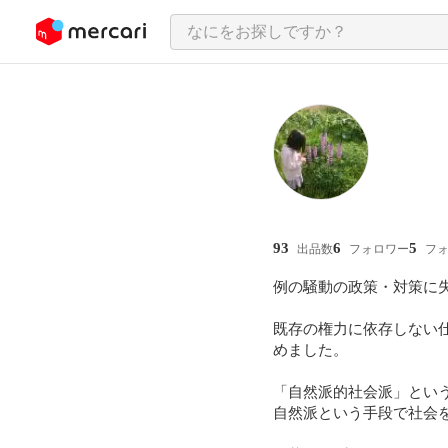
ンツにスキップ
93
6
5
出品数
フォロワー
フ
例の騒動の政策・対策に
既存の権力に依存しない
めました。

「自然派的社会派」という
自然派という手段で社会を