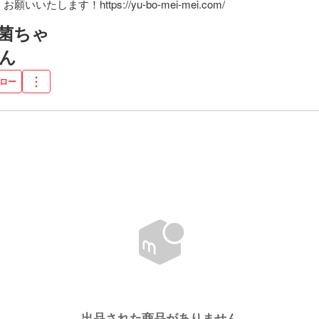
たします！https://yu-bo-mei-mei.com/
菌ちゃ
ん
ロー
出品された商品がありません