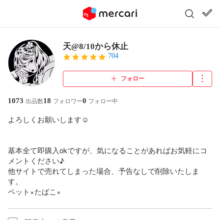
天@8/10から休止
704
フォロー
1073
18
0
出品数
フォロワー
フォロー中
よろしくお願いします☺︎

基本全て即購入okですが、気になることがあればお気軽にコ
メントください♪

他サイトで売れてしまった場合、予告なしで削除いたしま
す。

ペット×たばこ×