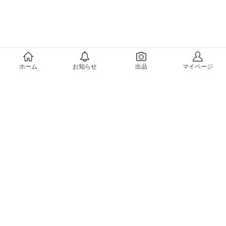
メルカリについて
ホーム
お知らせ
出品
マイページ
会社概要（運営会社）
採用情報
プレスリリース
公式ブログ
プレスキット
メルカリUS
メルカリShops
m department（エムデパ）
ヘルプ
ヘルプセンター（ガイド・お問い合わせ）
メルカリShopsでショップを開設する
メルカリShops ショップ管理画面にログイン
メルカリShops出店者向けガイド
お問い合わせ一覧