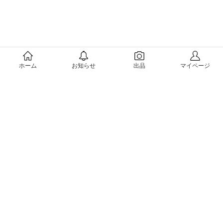
メルカリについて
ホーム
お知らせ
出品
マイページ
会社概要（運営会社）
採用情報
プレスリリース
公式ブログ
プレスキット
メルカリUS
メルカリShops
m department（エムデパ）
ヘルプ
ヘルプセンター（ガイド・お問い合わせ）
メルカリShopsでショップを開設する
メルカリShops ショップ管理画面にログイン
メルカリShops出店者向けガイド
お問い合わせ一覧