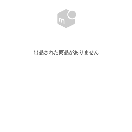
出品された商品がありません