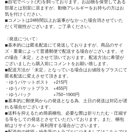
◾︎自宅でペット(犬)を飼っております。お品物を保管してある
部屋とは別室に居ますが、動物アレルギーをお持ちの方はお
気を付けください。

◾︎コメントは24時間以上お返事がなかった場合消させていた
だく可能性がございます。ご了承ください。

〈発送について〉

◾︎基本的には匿名配送にて発送しておりますが、商品のサイ
ズ・重量によって普通郵便で配送する場合がございます。そ
の場合「未定」とさせて頂いております。配送方法に希望が
ございましたら購入前にコメントをお願い致します。

◾︎配送方法が「未定」となっている場合はお値段をプラスにて
匿名配送に変えさせて頂きます。

・ゆうパケットポスト　+215円

・ゆうパケットプラス　+455円

・ゆうパック　　　　　+750~1900円

◾︎基本的に郵便局からの発送となる為、土日の発送は対応が遅
れる場合がございます。

◾︎送料を抑えるため簡易梱包、必要な際は折りたたむ・圧縮す
る等をしての発送とさせていただいております。また、梱包
材はリサイクル・再利用する場合がございます。

◾︎配送中の破損・紛失等のトラブルにつきましてはこちらでは