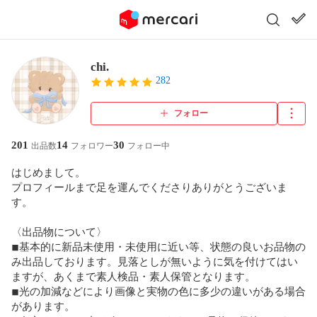
chi.
282
フォロー
201
14
30
出品数
フォロワー
フォロー中
はじめまして。

プロフィールまで足を運んでくださりありがとうございま
す。

〈出品物について〉

◾︎基本的に新品未使用・未使用に近い等、状態の良いお品物の
み出品しております。見落としが無いように気を付けてはい
ますが、あくまで素人検品・素人保管となります。

◾︎光の加減などにより画像と実物の色に多少の違いがある場合
があります。
