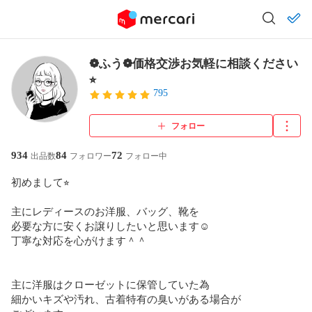
❁ふう❁価格交渉お気軽に相談ください
⭐︎
795
フォロー
934
84
72
出品数
フォロワー
フォロー中
初めまして⭐︎

主にレディースのお洋服、バッグ、靴を

必要な方に安くお譲りしたいと思います☺︎

丁寧な対応を心がけます＾＾

主に洋服はクローゼットに保管していた為

細かいキズや汚れ、古着特有の臭いがある場合が
