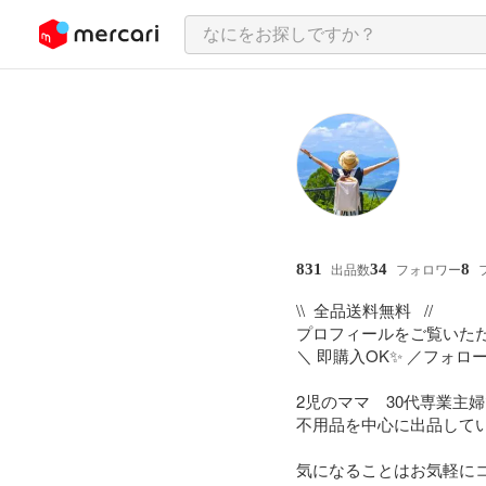
ンツにスキップ
831
34
8
出品数
フォロワー
\\  全品送料無料   //

プロフィールをご覧いただ
＼ 即購入OK✨ ／フォロー
2児のママ　30代専業主婦
不用品を中心に出品してい
気になることはお気軽にコ