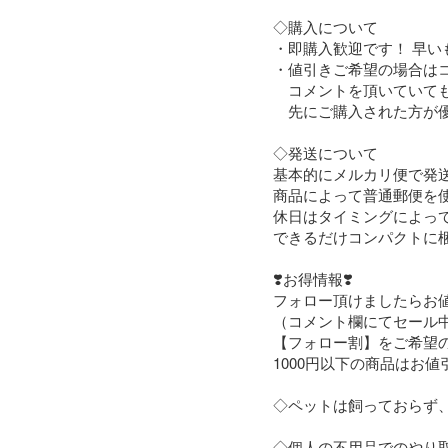
◇購入について

・即購入歓迎です！ 早いも
・値引きご希望の場合はコ
　コメントを頂いていても
　先にご購入された方が優
◇発送について

基本的にメルカリ便で発送
商品によって普通郵便を使
休日はタイミングによって
できるだけコンパクトに梱
❣️お得情報❣️

フォロー頂けましたらお値
（コメント欄にてセール中
【フォロー割】をご希望の
1000円以下の商品はお
◇ペットは飼っておらず、
◇個人の不用品でのやり取