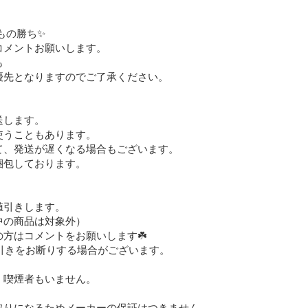
の勝ち✨

メントお願いします。



先となりますのでご了承ください。

します。

うこともあります。

、発送が遅くなる場合もございます。

包しております。

引きします。

の商品は対象外）

方はコメントをお願いします☘️

値引きをお断りする場合がございます。

喫煙者もいません。

りになるためメーカーの保証はつきません。
