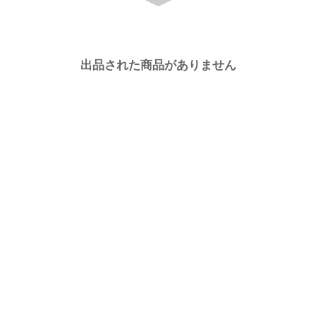
出品された商品がありません