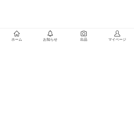
メルカリについて
ホーム
お知らせ
出品
マイページ
会社概要（運営会社）
採用情報
プレスリリース
公式ブログ
プレスキット
メルカリUS
メルカリShops
m department（エムデパ）
ヘルプ
ヘルプセンター（ガイド・お問い合わせ）
メルカリShopsでショップを開設する
メルカリShops ショップ管理画面にログイン
メルカリShops出店者向けガイド
お問い合わせ一覧