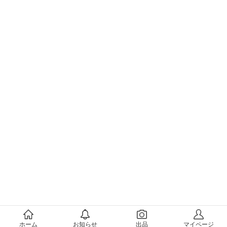
メルカリについて
ホーム
お知らせ
出品
マイページ