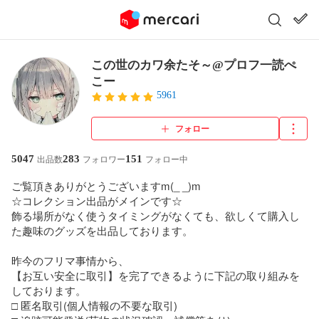
この世のカワ余たそ～@プロフ一読ぺ
こー
5961
フォロー
5047
283
151
出品数
フォロワー
フォロー中
ご覧頂きありがとうございますm(_ _)m

☆コレクション出品がメインです☆

飾る場所がなく使うタイミングがなくても、欲しくて購入し
た趣味のグッズを出品しております。

昨今のフリマ事情から、

【お互い安全に取引】を完了できるように下記の取り組みを
しております。

□ 匿名取引(個人情報の不要な取引)
