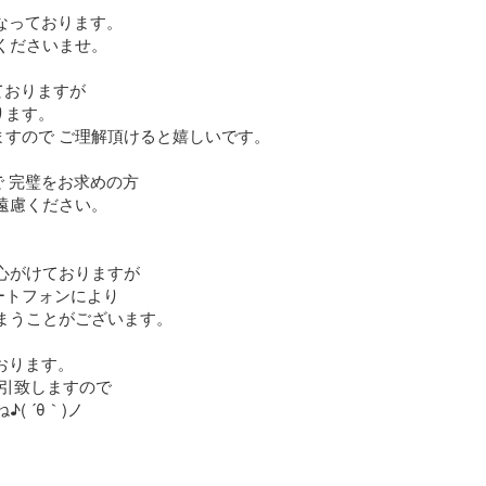
なっております。

ださいませ。 

おりますが

ます。

すので ご理解頂けると嬉しいです。 

 完璧をお求めの方

遠慮ください。

心がけておりますが

トフォンにより

まうことがございます。

おります。

引致しますので

 ´θ｀)ノ
