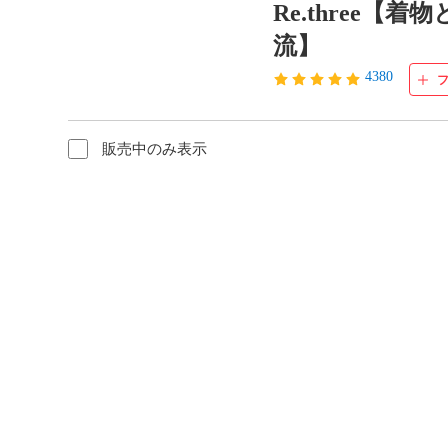
Re.three【着
流】
4380
販売中のみ表示