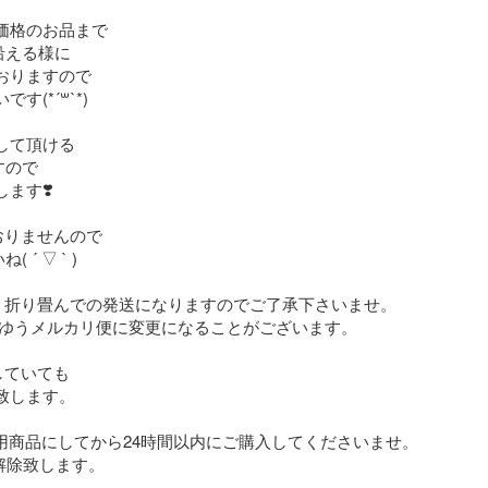
価格のお品まで

える様に

おりますので

(*´꒳`*)

して頂ける

ので

す❣️

おりませんので

 ▽ ` )

く折り畳んでの発送になりますのでご了承下さいませ。

ゆうメルカリ便に変更になることがございます。

ていても

致します。

専用商品にしてから24時間以内にご購入してくださいませ。

解除致します。
