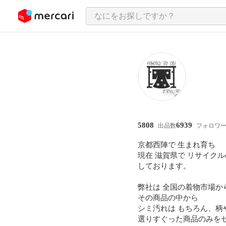
ンツにスキップ
5808
6939
出品数
フォロワ
京都西陣で 生まれ育ち

現在 滋賀県で リサイクル
しております。

弊社は 全国の着物市場か
その商品の中から

シミ汚れは もちろん、柄
選りすぐった商品のみをセ