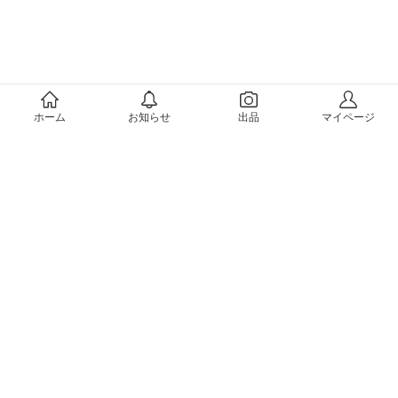
メルカリについて
ホーム
お知らせ
出品
マイページ
会社概要（運営会社）
採用情報
プレスリリース
公式ブログ
プレスキット
メルカリUS
メルカリShops
m department（エムデパ）
ヘルプ
ヘルプセンター（ガイド・お問い合わせ）
メルカリShopsでショップを開設する
メルカリShops ショップ管理画面にログイン
メルカリShops出店者向けガイド
お問い合わせ一覧