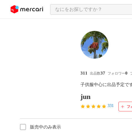
ンツにスキップ
311
37
0
出品数
フォロワー
子供服中心に出品予定で
jun
331
フ
販売中のみ表示