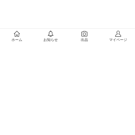
メルカリについて
ホーム
お知らせ
出品
マイページ
会社概要（運営会社）
採用情報
プレスリリース
公式ブログ
プレスキット
メルカリUS
メルカリShops
m department（エムデパ）
ヘルプ
ヘルプセンター（ガイド・お問い合わせ）
メルカリShopsでショップを開設する
メルカリShops ショップ管理画面にログイン
メルカリShops出店者向けガイド
お問い合わせ一覧