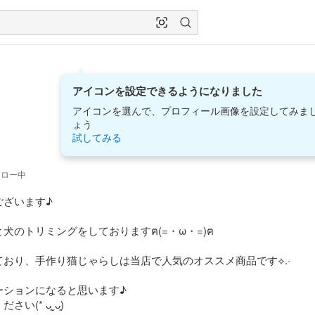
アイコンを設定できるようになりました
アイコンを選んで、プロフィール画像を設定してみま
ょう
試してみる
ォロー中
ざいます♪

のトリミングをしておりますฅ(=・ω・=)ฅ

おり、手作り猫じゃらしは当店で人気のオススメ商品です⟡.·

ションになると思います♪

* ᴗ͈ˬᴗ͈)
