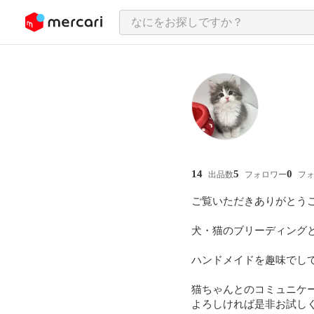
ンツにスキップ
14
5
0
出品数
フォロワー
フ
ご覧いただきありがとうご
犬・猫のブリーディングと犬
ハンドメイドを趣味でして
猫ちゃんとのコミュニケー
よろしければ是非お試しください(