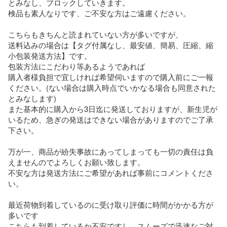
とみなし、ブロックしていきます。

検品も素人なりです、ご不安な方はご遠慮ください。

こちらもきちんと読まれていない方が多いですが、

送料込みの場合は【タグ付属なし、最安値、簡易、圧縮、縮
小包装発送方法】です。

包装方法にこだわり等あるようであれば

購入者様負担で宜しければ希望伺いますので購入前にご一報
ください。(ない場合は購入時点でいかなる場合も同意された
とみなします)

また基本的に購入から3日迄に発送しておりますが、新生児が
いるため、急ぎの発送はできない場合がありますのでご了承
下さい。

万が一、商品が紛失事故にあってしまっても一切の責任は負
えませんのでよろしくお願い致します。

不安な方は発送方法にご希望があれば事前にコメントくださ
い。

最近荷物到着しているのに受け取り評価に時間がかかる方が
多いです

こちらも到着しているか不安ですし、スムーズで迅速なご対