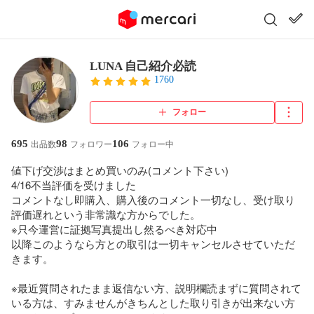
LUNA 自己紹介必読
1760
フォロー
695
98
106
出品数
フォロワー
フォロー中
値下げ交渉はまとめ買いのみ(コメント下さい)

4/16不当評価を受けました

コメントなし即購入、購入後のコメント一切なし、受け取り
評価遅れという非常識な方からでした。

※只今運営に証拠写真提出し然るべき対応中

以降このようなら方との取引は一切キャンセルさせていただ
きます。

※最近質問されたまま返信ない方、説明欄読まずに質問されて
いる方は、すみませんがきちんとした取り引きが出来ない方