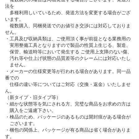
法を

　多種利用しいているため、発送方法を変更する場合がござ
います。

　複数購入、同梱発送でのお値引き交渉には対応しておりま
せん。

・工具及び収納具類は、ご使用頂く事が前提となる業務用の

　実用整備工具となりますので製品の性質上生じる、製造、

　保管、輸送時等において発生する ご使用上支障のない傷、

　汚れ等や仕上げ状態の品質差等のクレームには対応いたし

　ません。

・メーカーの仕様変更等が行われる場合があります。同一品
番での

　仕様の違い等についてはご対応（交換・返金）いたしませ
ん。

（新タイプ・旧タイプ等）

・細かな状態等を気にされる方、完璧な商品をお求めの方は

　購入をご遠慮下さい。

・検品のため、パッケージのあるものは開封痕がある場合が

　ございます。

・梱包の関係上、パッケージが有る商品は省く場合がありま
す。
