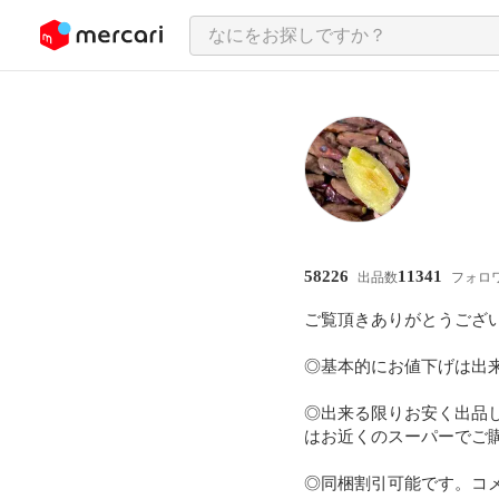
ンツにスキップ
58226
11341
出品数
フォロ
ご覧頂きありがとうござい
◎基本的にお値下げは出来
◎出来る限りお安く出品
はお近くのスーパーでご購
◎同梱割引可能です。コメ