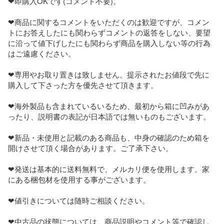
❤即購入OKです(コメント不要)。

❤商品に関するコメントをいただくのは歓迎ですが、コメン
トにお答えしたにも関わらずコメントの返答をしない、要望
に沿って値下げしたにも関わらず商品を購入しない等の行為
はご遠慮ください。

❤専用やお取り置きは致しません。提示されたお値段で先に
購入して下さった方を優先させて頂きます。 

❤海外製品も含まれているいるため、最初から箱に凹みがあ
ったり、説明書の表記が日本語では無いものもございます。

❤新品・未使用と記載のある商品も、中身の確認のため箱を
開けさせて頂く場合があります。ご了承下さい。

❤発送は基本的に送料無料で、メルカリ便を使用します。家
にある梱包材を使用する事がございます。 

❤値引きについては随時ご相談ください。

❤中古品の状態については、商品説明やコメント等で確認し