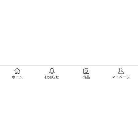
メルカリについて
ホーム
お知らせ
出品
マイページ
会社概要（運営会社）
採用情報
プレスリリース
公式ブログ
プレスキット
メルカリUS
メルカリShops
m department（エムデパ）
ヘルプ