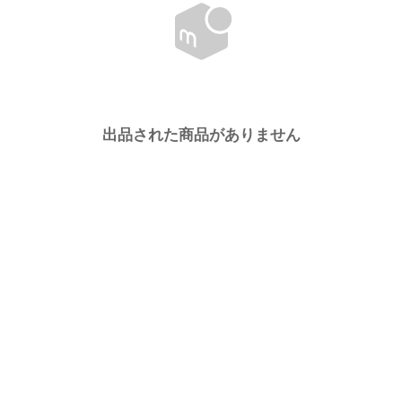
出品された商品がありません