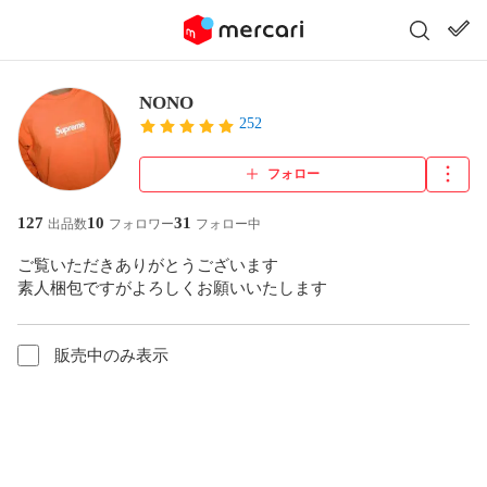
NONO
252
フォロー
127
10
31
出品数
フォロワー
フォロー中
ご覧いただきありがとうございます

素人梱包ですがよろしくお願いいたします
販売中のみ表示