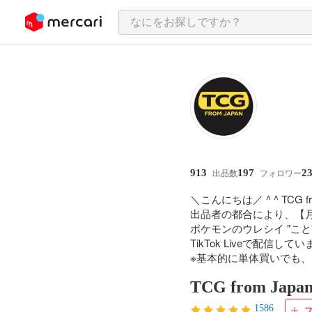
ンツにスキップ
913
197
2
出品数
フォロワー
＼こんにちは／ ^ ^ TCG fro
出品者の都合により、【月
ポケモンのウレシイ "こと"
TikTok Liveで配信
※基本的に単体買いでも
TCG from Japa
1586