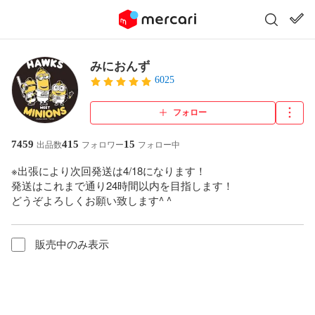
みにおんず
6025
フォロー
7459
415
15
出品数
フォロワー
フォロー中
※出張により次回発送は4/18になります！

発送はこれまで通り24時間以内を目指します！

どうぞよろしくお願い致します^ ^
販売中のみ表示