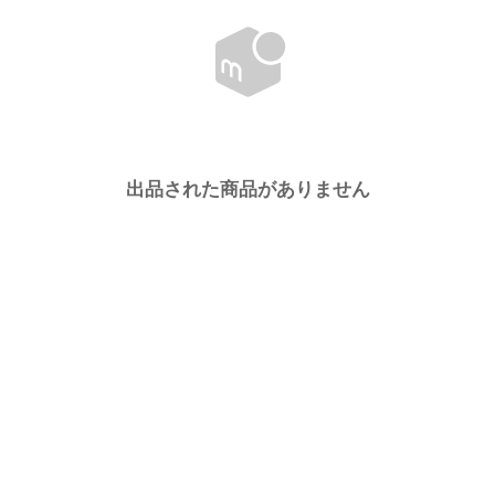
出品された商品がありません