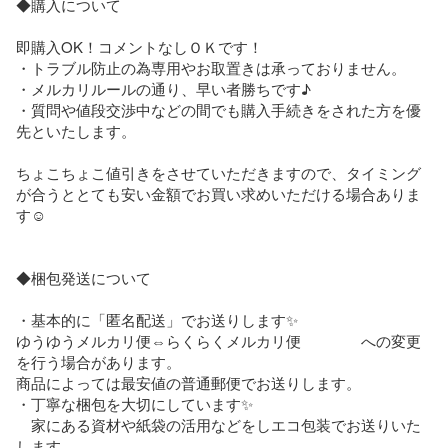
◆購入について

即購入OK！コメントなしＯＫです！

・トラブル防止の為専用やお取置きは承っておりません。

・メルカリルールの通り、早い者勝ちです♪

・質問や値段交渉中などの間でも購入手続きをされた方を優
先といたします。

ちょこちょこ値引きをさせていただきますので、タイミング
が合うととても安い金額でお買い求めいただける場合ありま
す☺️

◆梱包発送について

・基本的に「匿名配送」でお送りします✨

ゆうゆうメルカリ便⇔らくらくメルカリ便　　　　への変更
を行う場合があります。

商品によっては最安値の普通郵便でお送りします。

・丁寧な梱包を大切にしています✨

　家にある資材や紙袋の活用などをしエコ包装でお送りいた
します
