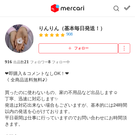
りんりん（基本毎日発送！）
908
フォロー
916
21
8
出品数
フォロワー
フォロー中
❤即購入＆コメントなしOK！❤

《 全商品送料無料♪》

買ったのに使わないもの、家の不用品など出品します☺️

丁寧、迅速に対応します✨

発送は対応出来ない場合もございますが、基本的には24時間
以内の発送を心がけております。

平日昼間は仕事に行っていますのでお問い合わせにお時間頂
きます。
