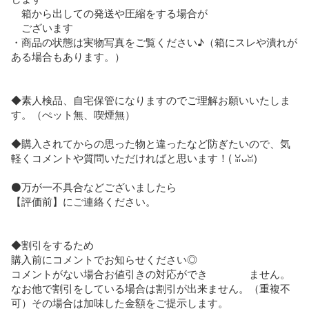
　箱から出しての発送や圧縮をする場合が

　ございます

・商品の状態は実物写真をご覧ください♪（箱にスレや潰れが
ある場合もあります。）

◆素人検品、自宅保管になりますのでご理解お願いいたしま
す。（ぺット無、喫煙無）

◆購入されてからの思った物と違ったなど防ぎたいので、気
軽くコメントや質問いただければと思います！(⁠ ⁠ꈍ⁠ᴗ⁠ꈍ⁠)

⚫万が一不具合などございましたら

【評価前】にご連絡ください。

◆割引をするため

購入前にコメントでお知らせください◎

コメントがない場合お値引きの対応ができ　　　　ません。

なお他で割引をしている場合は割引が出来ません。（重複不
可）その場合は加味した金額をご提示します。
