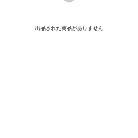
出品された商品がありません