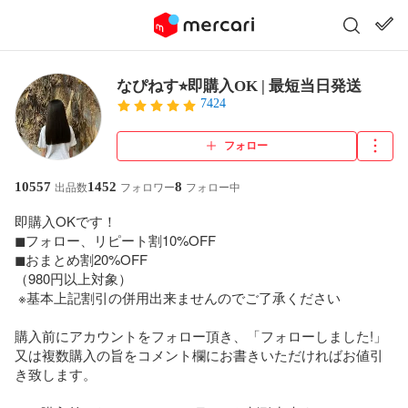
なぴねす⭐︎即購入OK | 最短当日発送
7424
フォロー
10557
1452
8
出品数
フォロワー
フォロー中
即購入OKです！

◼︎フォロー、リピート割10%OFF

◼︎おまとめ割20%OFF

（980円以上対象）

 ※基本上記割引の併用出来ませんのでご了承ください

購入前にアカウントをフォロー頂き、「フォローしました!」 
又は複数購入の旨をコメント欄にお書きいただければお値引
き致します。
