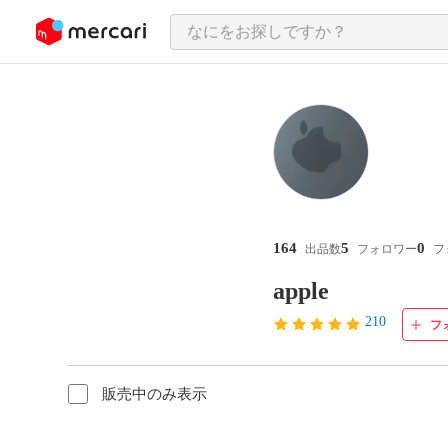
ンツにスキップ
164
5
0
出品数
フォロワー
フ
apple
210
フ
販売中のみ表示