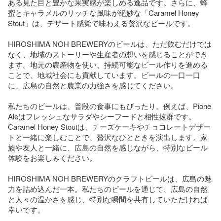
ある見た目と豊かな果実感が楽しめる逸品です。さらに、蜂
蜜とキャラメルのリッチな風味が絶妙な「Caramel Honey 
Stout」は、デザート感覚で味わえる贅沢なビールです。

HIROSHIMA NOH BREWERYのビールは、ただ飲むだけでは
なく、地域のストーリーや生産者の想いを感じることができ
ます。地元の農産物を使い、持続可能なビール作りを進める
ことで、地域社会にも貢献しています。ビールの一口一口
に、広島の自然と農業の力強さを感じてください。

私たちのビールは、普段の食事にもぴったり。例えば、Pione 
Aleはフレッシュなサラダやシーフードと相性抜群です。
Caramel Honey Stoutは、チーズケーキやチョコレートデザー
トと一緒に楽しむことで、贅沢なひとときを演出します。家
族や友人と一緒に、広島の自然を感じながら、特別なビール
体験をお楽しみください。

HIROSHIMA NOH BREWERYのクラフトビールは、広島の魅
力を詰め込んだ一本。私たちのビールを通じて、広島の自然
と人々の温かさを感じ、特別な瞬間を共有していただければ
幸いです。