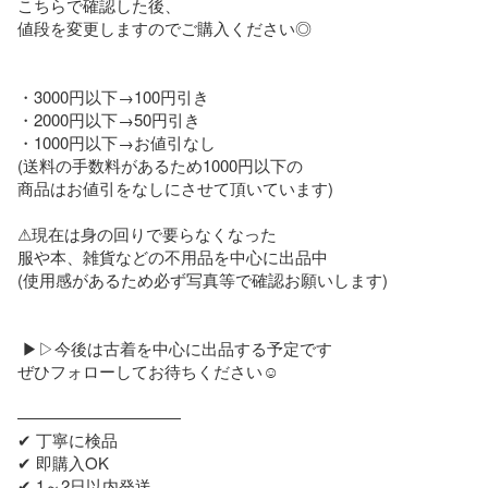
こちらで確認した後、

値段を変更しますのでご購入ください◎

・3000円以下→100円引き

・2000円以下→50円引き

・1000円以下→お値引なし

(送料の手数料があるため1000円以下の

商品はお値引をなしにさせて頂いています)

⚠現在は身の回りで要らなくなった

服や本、雑貨などの不用品を中心に出品中

(使用感があるため必ず写真等で確認お願いします)

 ▶︎▷今後は古着を中心に出品する予定です

ぜひフォローしてお待ちください☺︎︎

――――――――――

✔ 丁寧に検品

✔ 即購入OK

✔ 1～2日以内発送
