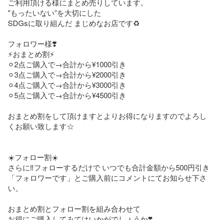
ご利用頂ける様にまとめ売りしています。

"もったいない”を大切にした

SDGsに取り組んだ まじめなお店です♻️

フォロワー様❣️

⚡️おまとめ割⚡️

⚪︎2点ご購入で→合計から¥1000引き

⚪︎3点ご購入で→合計から¥2000引き

⚪︎4点ご購入で→合計から¥3000引き

⚪︎5点ご購入で→合計から¥4500引き

おまとめ割をして頂けますとよりお得になりますのでよろし
くお願い致します☆

☀️フォロー割☀️

さらに‼️フォローするだけで いつでも合計金額から500円引き

「フォロワーです」とご購入前にコメントにてお知らせ下さ
い。

おまとめ割とフォロー割を組み合わせて

お得にご購入してみてはいかがでしょうか❣️
