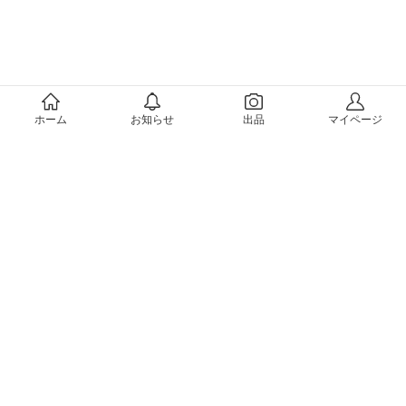
メルカリについて
ホーム
お知らせ
出品
マイページ
会社概要（運営会社）
採用情報
プレスリリース
公式ブログ
プレスキット
メルカリUS
メルカリShops
m department（エムデパ）
ヘルプ
ヘルプセンター（ガイド・お問い合わせ）
メルカリShopsでショップを開設する
メルカリShops ショップ管理画面にログイン
メルカリShops出店者向けガイド
お問い合わせ一覧