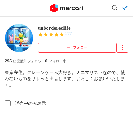
unborderedlife
277
フォロー
295
1
0
出品数
フォロワー
フォロー中
東京在住。クレーンゲーム大好き。ミニマリストなので、使
わないものをササッと出品します。よろしくお願いいたしま
す。
販売中のみ表示