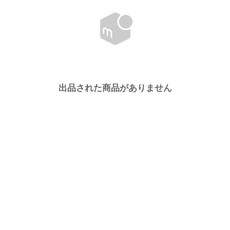
出品された商品がありません