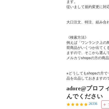
ます。

従いまして規約変更に対応
大口注文、特注、組み合わ
《検索方法》

例えば「ワンランク上の
荷商品がいくつか出てく
ますので、そこから選んで
メルカリshopsの方の商
※どうしてもshopsの
品を出品しておきますの
adore@プロ
んでください
26336