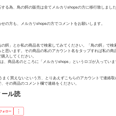
する為、鳥の餌の販売は全てメルカリshopsの方に移行致しました
せの方も、メルカリshopsの方でコメントをお願いします。

鳥の餌」とか私の商品名で検索してみてください。「鳥の餌」で検
ると思います。その商品の私のアカウント名をタップすれば私の商
購入してください。

品は、商品名のところに「メルカリshops」というロゴが入っていま
方でうまく買えないという方、とりあえずこちらのアカウントで連絡
で、その商品のコメント欄で連絡をください。
フィール読
フォロー