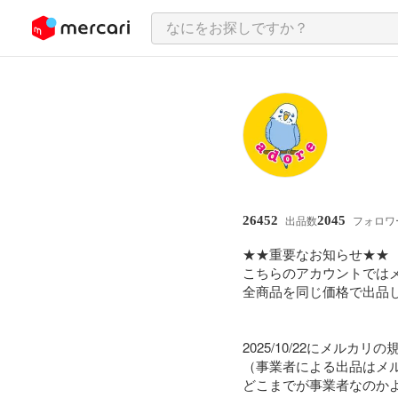
ンツにスキップ
26452
2045
出品数
フォロワ
★★重要なお知らせ★★

こちらのアカウントではメ
全商品を同じ価格で出品し
2025/10/22にメルカ
（事業者による出品はメル
どこまでが事業者なのか