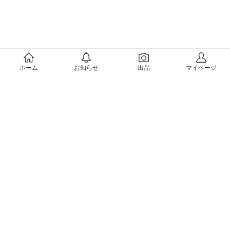
メルカリについて
ホーム
お知らせ
出品
マイページ
会社概要（運営会社）
採用情報
プレスリリース
公式ブログ
プレスキット
メルカリUS
メルカリShops
m department（エムデパ）
ヘルプ
ヘルプセンター（ガイド・お問い合わせ）
メルカリShopsでショップを開設する
メルカリShops ショップ管理画面にログイン
メルカリShops出店者向けガイド
お問い合わせ一覧