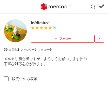
bs9limited
59
フォロー
50
2
0
出品数
フォロワー
フォロー中
メルカリ初心者ですが、よろしくお願いします(^-^)

丁寧な対応を心がけます。
販売中のみ表示