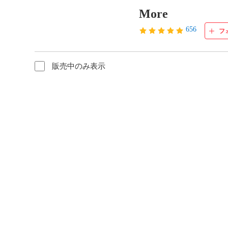
More
656
フ
販売中のみ表示