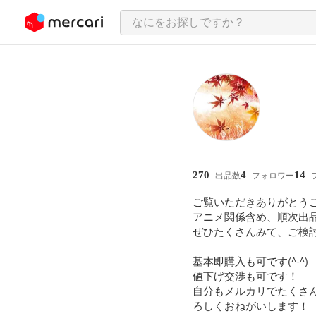
ンツにスキップ
270
4
14
出品数
フォロワー
ご覧いただきありがとうご
アニメ関係含め、順次出品
ぜひたくさんみて、ご検討
基本即購入も可です(^-^)

値下げ交渉も可です！

自分もメルカリでたくさ
ろしくおねがいします！