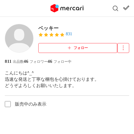
ベッキー
831
フォロー
811
46
46
出品数
フォロワー
フォロー中
こんにちは^_^

迅速な発送と丁寧な梱包を心掛けております。

どうぞよろしくお願いいたします。
販売中のみ表示