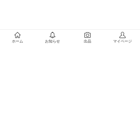
メルカリについて
ホーム
お知らせ
出品
マイページ
会社概要（運営会社）
採用情報
プレスリリース
公式ブログ
プレスキット
メルカリUS
メルカリShops
m department（エムデパ）
ヘルプ
ヘルプセンター（ガイド・お問い合わせ）
メルカリShopsでショップを開設する
メルカリShops ショップ管理画面にログイン
メルカリShops出店者向けガイド
お問い合わせ一覧