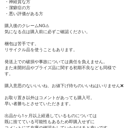
・神経質な方

・潔癖症の方

・悪い評価がある方

購入後のクレームNG⚠️

気になる点は購入前に必ずご確認ください。

梱包は苦手です。

リサイクル品を使うこともあります。

発送上での破損や事故については責任を負えません。

また未開封品やプライズ品に関する初期不良なども同様で
す。

購入意思のないいいね、お値下げ待ちのいいねはいりません❌

お取り置き以外はコメントがあっても購入可。

早い者勝ちとさせていただきます。

出品から1ヶ月以上経過しているものについては

既に捨てている可能性もあるため即購入せずに

コメントにて在庫の確認をしていただけると幸いです。
