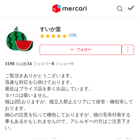
すいか堂
1186
フォロー
1190
34
0
出品数
フォロワー
フォロー中
ご覧頂きありがとうございます。

迅速な対応を心掛けております。

最近はプライズ品を多く出品しています。

タバコは吸いません。

猫は2匹おりますが、猫立入禁止エリアにて保管・梱包等して
おります。

細心の注意を払って梱包しておりますが、猫の毛等付着する
事もあるかもしれませんので、アレルギーの方はご注意下さ
い。
