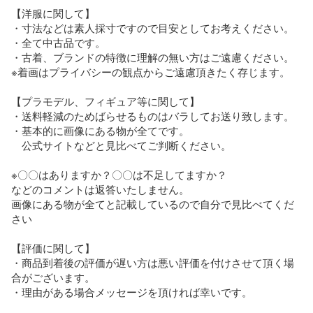
【洋服に関して】

・寸法などは素人採寸ですので目安としてお考えください。

・全て中古品です。

・古着、ブランドの特徴に理解の無い方はご遠慮ください。

※着画はプライバシーの観点からご遠慮頂きたく存じます。

【プラモデル、フィギュア等に関して】

・送料軽減のためばらせるものはバラしてお送り致します。

・基本的に画像にある物が全てです。

　公式サイトなどと見比べてご判断ください。

※〇〇はありますか？〇〇は不足してますか？

などのコメントは返答いたしません。

画像にある物が全てと記載しているので自分で見比べてくだ
さい

【評価に関して】

・商品到着後の評価が遅い方は悪い評価を付けさせて頂く場
合がございます。

・理由がある場合メッセージを頂ければ幸いです。