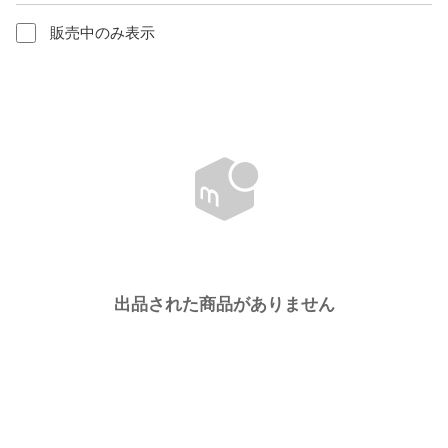
販売中のみ表示
出品された商品がありません