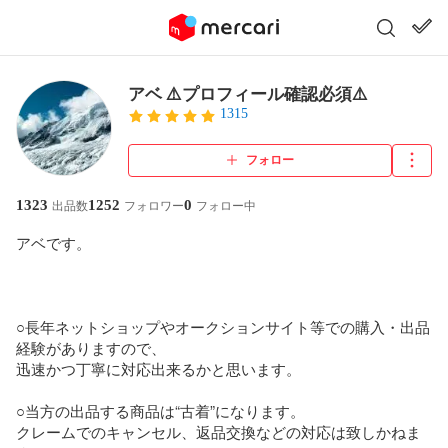
アベ ⚠️プロフィール確認必須⚠️
1315
フォロー
1323
1252
0
出品数
フォロワー
フォロー中
アベです。

○長年ネットショップやオークションサイト等での購入・出品
経験がありますので、

迅速かつ丁寧に対応出来るかと思います。

○当方の出品する商品は“古着”になります。

クレームでのキャンセル、返品交換などの対応は致しかねま