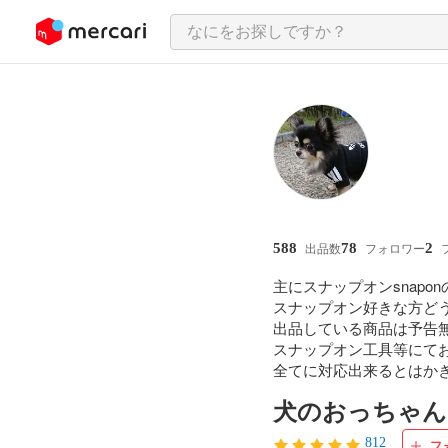
ンツにスキップ
588
78
2
出品数
フォロワー
主にスナップオンsnapo
スナップオン好きな方どう
出品している商品は予告無
スナップオン工具等にて
全てに対応出来るとはか
犬のおっちゃん
812
フ