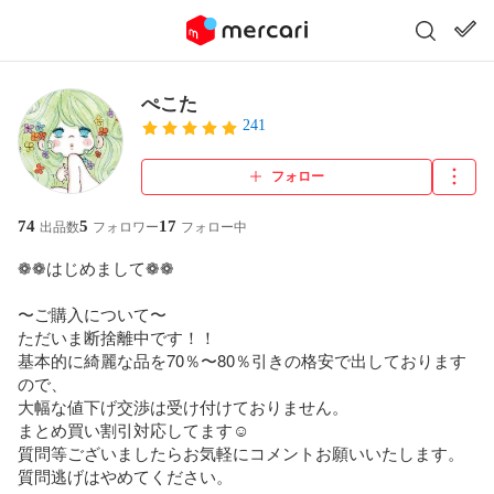
ぺこた
241
フォロー
74
5
17
出品数
フォロワー
フォロー中
❁❁はじめまして❁❁

〜ご購入について〜

ただいま断捨離中です！！

基本的に綺麗な品を70％〜80％引きの格安で出しております
ので、

大幅な値下げ交渉は受け付けておりません。

まとめ買い割引対応してます☺️

質問等ございましたらお気軽にコメントお願いいたします。

質問逃げはやめてください。
