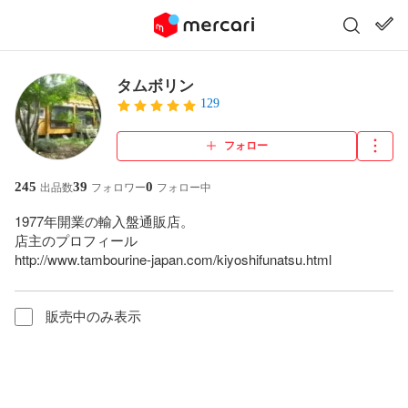
タムボリン
129
フォロー
245
39
0
出品数
フォロワー
フォロー中
1977年開業の輸入盤通販店。

店主のプロフィール

http://www.tambourine-japan.com/kiyoshifunatsu.html
販売中のみ表示