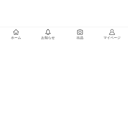
メルカリについて
ホーム
お知らせ
出品
マイページ
会社概要（運営会社）
採用情報
プレスリリース
公式ブログ
プレスキット
メルカリUS
メルカリShops
m department（エムデパ）
ヘルプ
ヘルプセンター（ガイド・お問い合わせ）
メルカリShopsでショップを開設する
メルカリShops ショップ管理画面にログイン
メルカリShops出店者向けガイド
お問い合わせ一覧