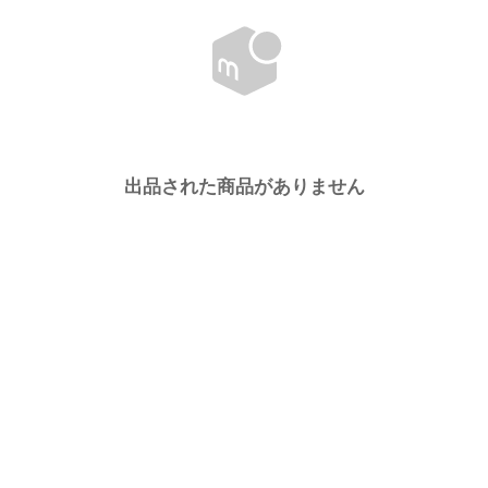
出品された商品がありません