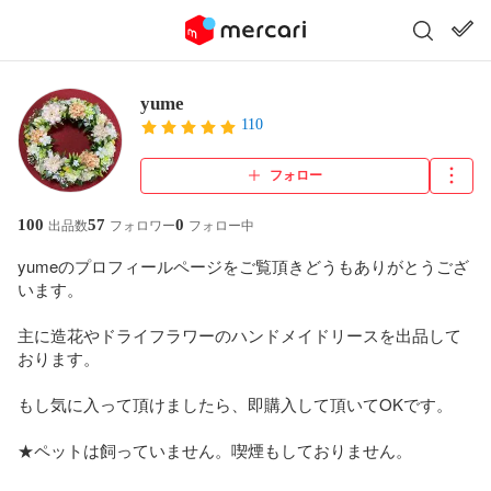
yume
110
フォロー
100
57
0
出品数
フォロワー
フォロー中
yumeのプロフィールページをご覧頂きどうもありがとうござ
います。

主に造花やドライフラワーのハンドメイドリースを出品して
おります。

もし気に入って頂けましたら、即購入して頂いてOKです。

★ペットは飼っていません。喫煙もしておりません。
