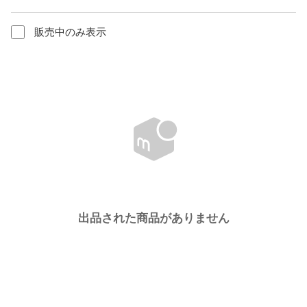
販売中のみ表示
出品された商品がありません