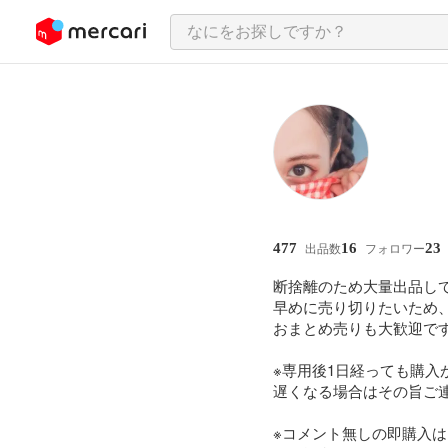
ンツにスキップ
477
16
23
出品数
フォロワー
断捨離のため大量出品して
早めに売り切りたいため、
おまとめ売りも大歓迎です
※専用後1日経っても購入
遅くなる場合はその旨ご連
※コメント無しの即購入は