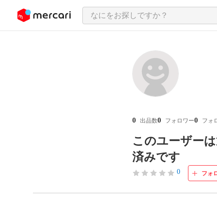
ンツにスキップ
0
0
0
出品数
フォロワー
フォ
このユーザーは
済みです
0
フォ