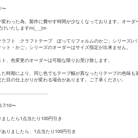
〜

が変わった為、製作に費やす時間が少なくなっております。オーダ
いたしますm(_ _)m

クラフト　クラフトテープ　ぽってりフォルムのかご」シリーズ(バ
ケット・かご」シリーズのオーダーはサイズ指定が出来ません。

スト、色変更のオーダーは可能な限りお受け致します。

した時期により、同じ色でもテープ幅が異なったりテープの色味も
見た目の仕上がりが変わる場合があります。ご了承ください。

…………………………

7/10〜

ましたら1点当たり100円引き

ありましたら、1点当たり100円引き
