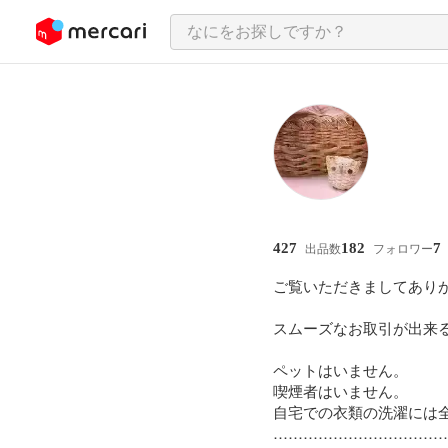
ンツにスキップ
427
182
7
出品数
フォロワー
ご覧いただきましてありがと
スムーズなお取引が出来
ペットはいません。

喫煙者はいません。

自宅での衣類の洗濯には
………………………………