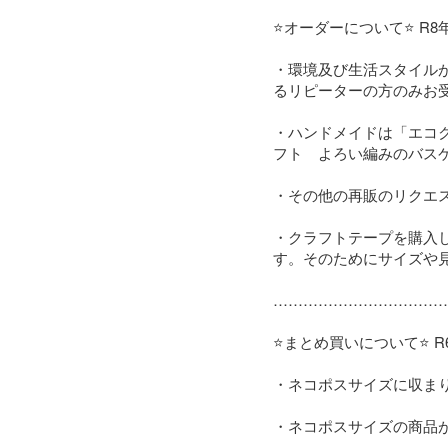
⭐️オーダーについて⭐️ R8年
・環境及び生活スタイル
るリピーターの方のみお受け
・ハンドメイドは「エコ
フト　よろい編みのバス
・その他の再販のリクエ
・クラフトテープを購入
す。そのためにサイズや
………………………………
⭐️まとめ買いについて⭐️ R6.
・ネコポスサイズに収まり
・ネコポスサイズの商品が