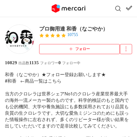
プロ御用達 和香（なごやか）
10755
フォロー
10829
1135
0
出品数
フォロワー
フォロー中
和香（なごやか）★フォロー登録お願いします★

#和香   ←商品一覧はこちら

当方のクロレラは世界シェアNo1のクロレラ産業世界最大手
の海外一流メーカー製のものです。科学的検証のもと国内で
も公的機関、大学や養魚施設にも多数採用されており品質も
良質の生クロレラです。大切な愛魚ミジンコのためにも誤っ
た情報操作に左右されず、多くのリピーター様が良い結果を
出していただいてますので是非比較してみてください。
