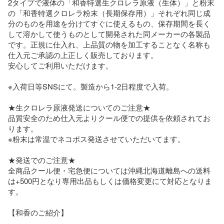
2タイプで液体の「和香特選生クロレラ原液（生体）」と粉末
の「和香特選クロレラ粉末（長期保存用）」それぞれ同じ成
分のものを用途を分けてすぐに使えるもの、保存期間を長く
して溶かして使うものとして開発された同メーカーの各製品
です。正規に仕入れ、上品質の物を加工することなく名称も
仕入元ご承認の上正しく販売しております。

安心してご利用いただけます。

※入荷日等SNSにて。製造から1-2日程度で入荷。

★生クロレラ原液発送についてのご注意★

品質安全のため仕入元よりクール便での提供を依頼されてお
ります。

※粉末は常温でネコポス発送させていただいてます。

★発送でのご注意★

全商品クール便・宅急便については沖縄北海道離島への送料
は+500円となり専用出品もしくは価格変更にて対応となりま
す。

【和香のご紹介】
