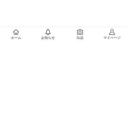
メルカリについて
ホーム
お知らせ
出品
マイページ
会社概要（運営会社）
採用情報
プレスリリース
公式ブログ
プレスキット
メルカリUS
メルカリShops
m department（エムデパ）
ヘルプ
ヘルプセンター（ガイド・お問い合わせ）
メルカリShopsでショップを開設する
メルカリShops ショップ管理画面にログイン
メルカリShops出店者向けガイド
お問い合わせ一覧