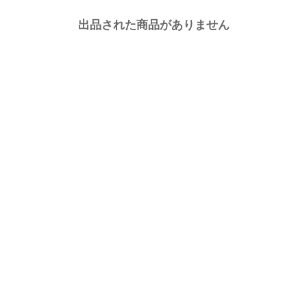
出品された商品がありません